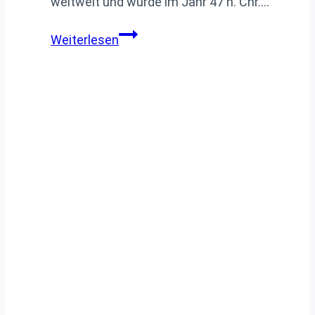
weltweit und wurde im Jahr 47 n. Chr….
Die
Weiterlesen
Zypriotische
Orthodoxe
Kirche