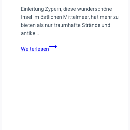
Einleitung Zypern, diese wunderschöne
Insel im östlichen Mittelmeer, hat mehr zu
bieten als nur traumhafte Strände und
antike…
Die
Weiterlesen
verborgene
Tragödie
Zyperns:
Die
Zerstörung
der
Wälder
und
ihre
weitreichenden