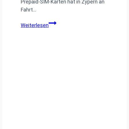
Prepaid-SIM-Karten hat in Zypern an
Fahrt…
Registrierungspflicht
Weiterlesen
von
SIM
Karten
auf
Zypern