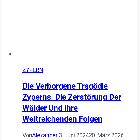
Kultur
und
Natur
ZYPERN
Die Verborgene Tragödie
Zyperns: Die Zerstörung Der
Wälder Und Ihre
Weitreichenden Folgen
Von
Alexander
3. Juni 2024
20. März 2026