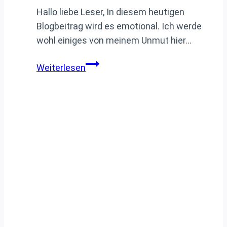
Hallo liebe Leser, In diesem heutigen
Blogbeitrag wird es emotional. Ich werde
wohl einiges von meinem Unmut hier…
St
Weiterlesen
Nicolas
Elegant
Residenz
Zypern
–
der
total
Verlust