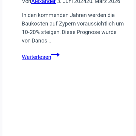
Von
Alexander
3. Juni 2024
20. März 2026
In den kommenden Jahren werden die
Baukosten auf Zypern voraussichtlich um
10-20% steigen. Diese Prognose wurde
von Danos…
Baukosten
Weiterlesen
auf
Zypern
steigen
um
10-
20%
aufgrund
von
Klimawandel