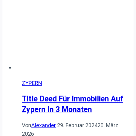
und
„grünem
Übergang“
ZYPERN
Title Deed Für Immobilien Auf
Zypern In 3 Monaten
Von
Alexander
29. Februar 2024
20. März
2026