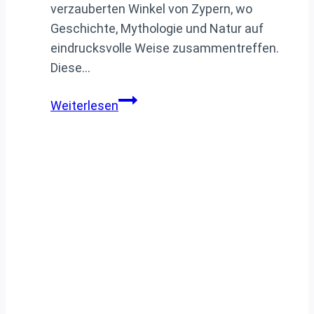
verzauberten Winkel von Zypern, wo
Geschichte, Mythologie und Natur auf
eindrucksvolle Weise zusammentreffen.
Diese…
Entdecken
Weiterlesen
Sie
die
Magie
von
Paphos:
Ein
umfassender
Reiseführer
zu
Geschichte,