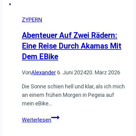
ZYPERN
Abenteuer Auf Zwei Rädern:
Eine Reise Durch Akamas Mit
Dem EBike
Von
Alexander
6. Juni 2024
20. März 2026
Die Sonne schien hell und klar, als ich mich
an einem frühen Morgen in Pegeia auf
mein eBike…
Abenteuer
Weiterlesen
auf
zwei