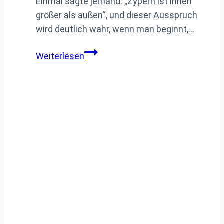
Einmal sagte jemand: „Zypern ist innen
größer als außen“, und dieser Ausspruch
wird deutlich wahr, wenn man beginnt,…
Entdecken
Weiterlesen
Sie
das
Authentische
Zypern:
29
Verzaubernde
Dörfer
zum
Erkunden