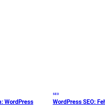
BEHEBEN:
SEO-
PROBLEME
DURCH
FEHLENDE
INTERNE
LINKS
LÖSEN
SEO
n: WordPress
WordPress SEO: Fe