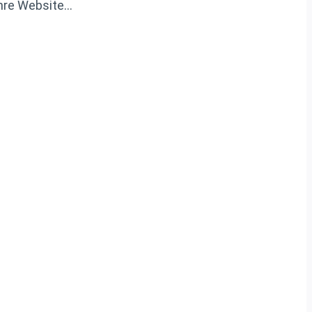
Ihre Website…
N
E