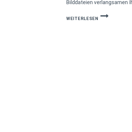
Bilddateien verlangsamen 
EWWW
WEITERLESEN
IMAGE
OPTIMIZER:
BILDER
IN
WORDPRESS
AUTOMATISCH
KOMPRIMIERE
UND
PERFORMANC
VERBESSERN