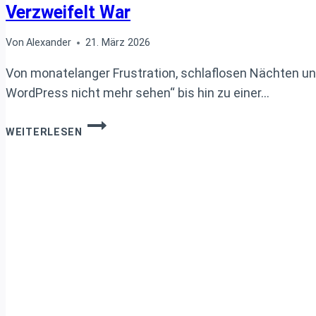
Verzweifelt War
Von
Alexander
21. März 2026
Von monatelanger Frustration, schlaflosen Nächten un
WordPress nicht mehr sehen“ bis hin zu einer…
WIE
WEITERLESEN
ICH
AN
CLS
UND
EINEM
SPRINGENDEN
HEADER
VERZWEIFELT
WAR