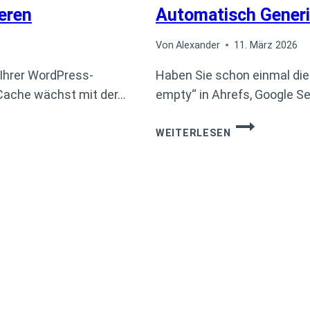
eren
Automatisch Generi
Von
Alexander
11. März 2026
Ihrer WordPress-
Haben Sie schon einmal die
 Cache wächst mit der…
empty“ in Ahrefs, Google S
WORDPRESS
WEITERLESEN
SEO:
FEHLENDE
META-
BESCHREIBUN
AUTOMATISCH
GENERIEREN
–
LÖSUNG
FÜR
ARCHIVSEITEN