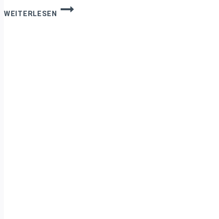
BROKEN
WEITERLESEN
IMAGES
IN
WORDPRESS
FINDEN
UND
REPARIEREN:
BETTER
SEARCH
REPLACE
ANLEITUNG