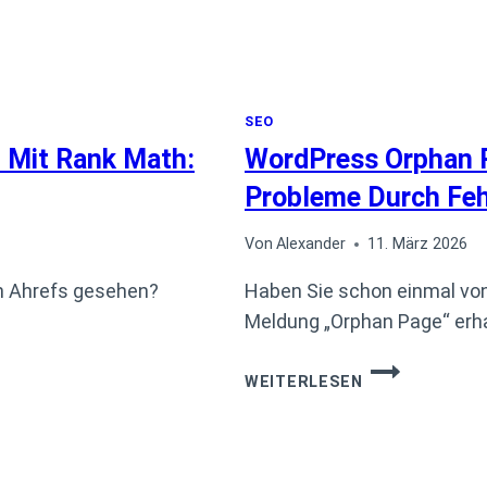
SEO
n Mit Rank Math:
WordPress Orphan 
Probleme Durch Feh
Von
Alexander
11. März 2026
in Ahrefs gesehen?
Haben Sie schon einmal von
Meldung „Orphan Page“ erh
WORDPRESS
WEITERLESEN
ORPHAN
PAGES
FINDEN
UND