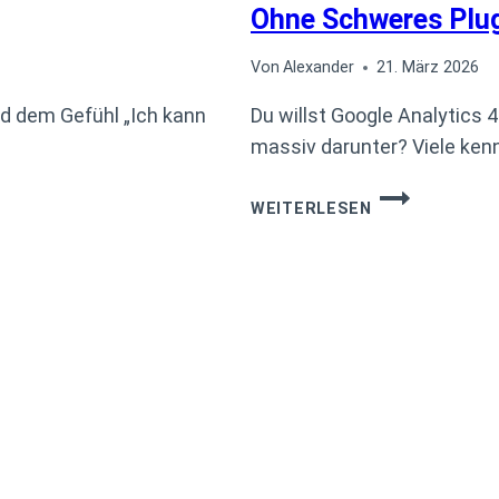
Ohne Schweres Plug
Von
Alexander
21. März 2026
d dem Gefühl „Ich kann
Du willst Google Analytics 
massiv darunter? Viele ken
PAGESPEED
WEITERLESEN
VON
85
AUF
99:
GOOGLE
ANALYTICS
BEHALTEN
–
OHNE
SCHWERES
PLUGIN!