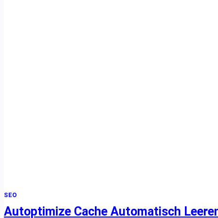
RANK
MATH:
BROKEN
REDIRECTS
VERMEIDEN
SEO
Autoptimize Cache Automatisch Leere