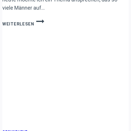
viele Männer auf…
HAARTRANSPLANTATION
WEITERLESEN
IN
DER
TÜRKEI:
MEINE
ERFAHRUNGEN,
TIPPS
UND
WICHTIGE
HINWEISE