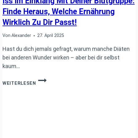
Iss Im Einklang Mit Deiner Blutgruppe:
Finde Heraus, Welche Ernährung
Wirklich Zu Dir Passt!
Von
Alexander
27. April 2025
Hast du dich jemals gefragt, warum manche Diäten
bei anderen Wunder wirken – aber bei dir selbst
kaum…
ISS
WEITERLESEN
IM
EINKLANG
MIT
DEINER
BLUTGRUPPE:
FINDE
HERAUS,
WELCHE