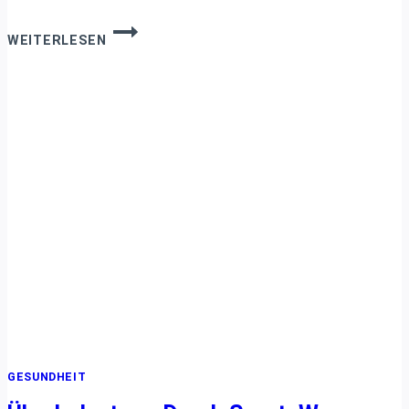
MITOCHONDRIALE
WEITERLESEN
DYSFUNKTION
–
WENN
DER
KÖRPER
NICHT
MEHR
KANN
GESUNDHEIT