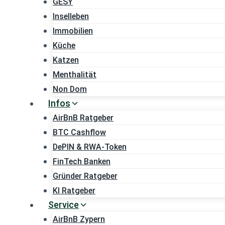
GESY
Inselleben
Immobilien
Küche
Katzen
Menthalität
Non Dom
Infos
AirBnB Ratgeber
BTC Cashflow
DePIN & RWA-Token
FinTech Banken
Gründer Ratgeber
KI Ratgeber
Service
AirBnB Zypern