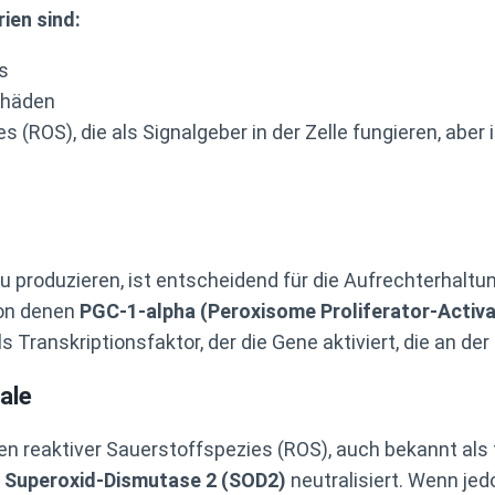
ien sind:
s
schäden
s (ROS), die als Signalgeber in der Zelle fungieren, abe
zu produzieren, ist entscheidend für die Aufrechterhalt
von denen
PGC-1-alpha (Peroxisome Proliferator-Activ
ls Transkriptionsfaktor, der die Gene aktiviert, die an de
ale
n reaktiver Sauerstoffspezies (ROS), auch bekannt als 
e
Superoxid-Dismutase 2 (SOD2)
neutralisiert. Wenn jed