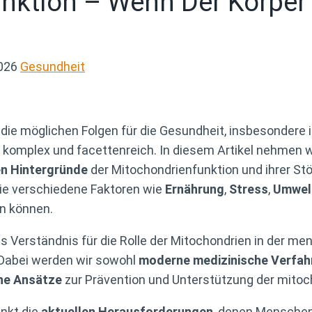
unktion – Wenn Der Körper
026
Gesundheit
die möglichen Folgen für die Gesundheit, insbesonde
 komplex und facettenreich. In diesem Artikel nehmen 
en Hintergründe
der Mitochondrienfunktion und ihrer St
 wie verschiedene Faktoren wie
Ernährung
,
Stress
,
Umwel
n können.
efes Verständnis für die Rolle der Mitochondrien in der 
Dabei werden wir sowohl
moderne medizinische Verfah
che Ansätze
zur Prävention und Unterstützung der mitoc
unkt die
aktuellen Herausforderungen
, denen Menschen