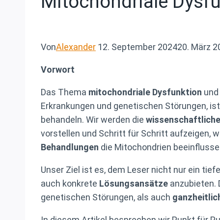
Mitochondriale Dysf
Von
Alexander
12. September 2024
20. März 2
Vorwort
Das Thema
mitochondriale Dysfunktion
und 
Erkrankungen und genetischen Störungen, ist
behandeln. Wir werden die
wissenschaftlich
vorstellen und Schritt für Schritt aufzeigen,
Behandlungen
die Mitochondrien beeinflusse
Unser Ziel ist es, dem Leser nicht nur ein ti
auch konkrete
Lösungsansätze
anzubieten. 
genetischen Störungen, als auch
ganzheitli
In diesem Artikel besprechen wir Punkt für P