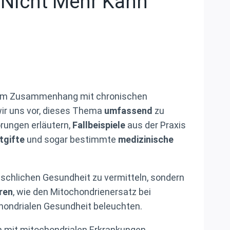
 Nicht Mehr Kann
re im Zusammenhang mit chronischen
wir uns vor, dieses Thema
umfassend
zu
örungen erläutern,
Fallbeispiele
aus der Praxis
tgifte
und sogar bestimmte
medizinische
menschlichen Gesundheit zu vermitteln, sondern
ren
, wie den Mitochondrienersatz bei
hondrialen Gesundheit beleuchten.
 mit mitochondrialen Erkrankungen