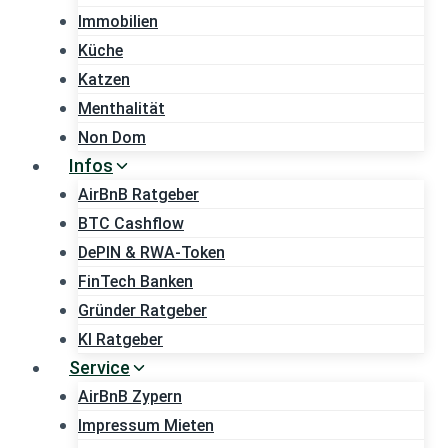
Immobilien
Küche
Katzen
Menthalität
Non Dom
Infos
AirBnB Ratgeber
BTC Cashflow
DePIN & RWA-Token
FinTech Banken
Gründer Ratgeber
KI Ratgeber
Service
AirBnB Zypern
Impressum Mieten