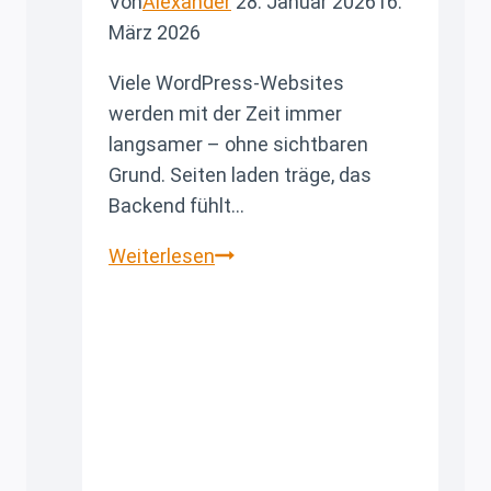
Von
Alexander
28. Januar 2026
16.
März 2026
Viele WordPress-Websites
werden mit der Zeit immer
langsamer – ohne sichtbaren
Grund. Seiten laden träge, das
Backend fühlt…
🚀
Weiterlesen
WordPress
schneller
machen:
Kritische
Autoload-
Fehler
analysieren