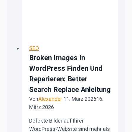
springenden
Header
verzweifelt
war
SEO
Broken Images In
WordPress Finden Und
Reparieren: Better
Search Replace Anleitung
Von
Alexander
11. März 2026
16.
März 2026
Defekte Bilder auf Ihrer
WordPress-Website sind mehr als