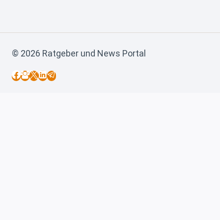
© 2026 Ratgeber und News Portal
Startseite
Vorwort
Über
Blog
Zypern
Autokauf
Auto mitnehmen
Auswandern
Firma gründen
Führerschein
Geschichte