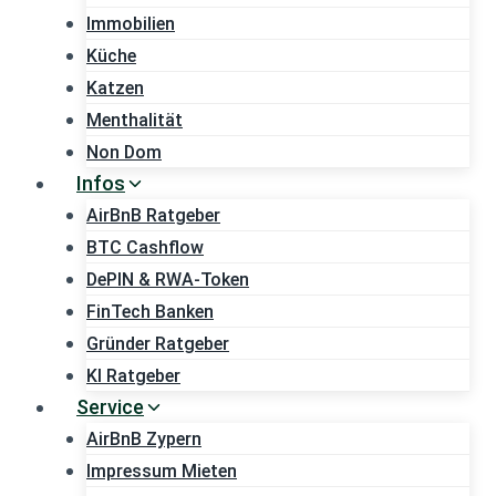
Immobilien
Küche
Katzen
Menthalität
Non Dom
Infos
AirBnB Ratgeber
BTC Cashflow
DePIN & RWA-Token
FinTech Banken
Gründer Ratgeber
KI Ratgeber
Service
AirBnB Zypern
Impressum Mieten