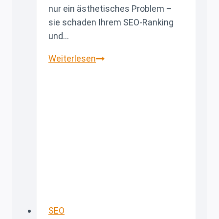
nur ein ästhetisches Problem –
sie schaden Ihrem SEO-Ranking
und…
Broken
Weiterlesen
Images
In
WordPress
Finden
Und
Reparieren:
Better
Search
Replace
Anleitung
SEO