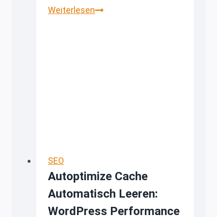
🧩
Weiterlesen
Rank
Math
SEO:
Kategoriebasis
entfernen
–
sinnvoll
oder
riskant?
SEO
Autoptimize Cache
Automatisch Leeren:
WordPress Performance