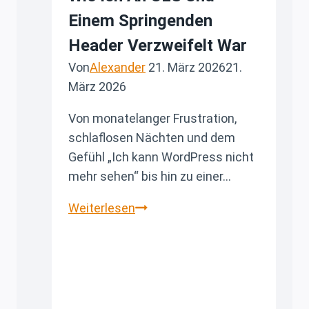
Einem Springenden
Header Verzweifelt War
Von
Alexander
21. März 2026
21.
März 2026
Von monatelanger Frustration,
schlaflosen Nächten und dem
Gefühl „Ich kann WordPress nicht
mehr sehen“ bis hin zu einer…
Wie
Weiterlesen
ich
an
CLS
und
einem