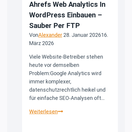
Ahrefs Web Analytics In
WordPress Einbauen –
Sauber Per FTP
Von
Alexander
28. Januar 2026
16.
März 2026
Viele Website-Betreiber stehen
heute vor demselben
Problem:Google Analytics wird
immer komplexer,
datenschutzrechtlich heikel und
für einfache SEO-Analysen oft…
Ahrefs
Weiterlesen
Web
Analytics