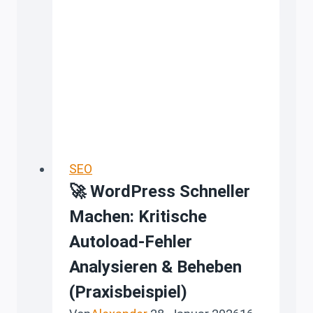
in
WordPress
einbauen
–
sauber
per
FTP
SEO
🚀 WordPress Schneller
Machen: Kritische
Autoload-Fehler
Analysieren & Beheben
(Praxisbeispiel)