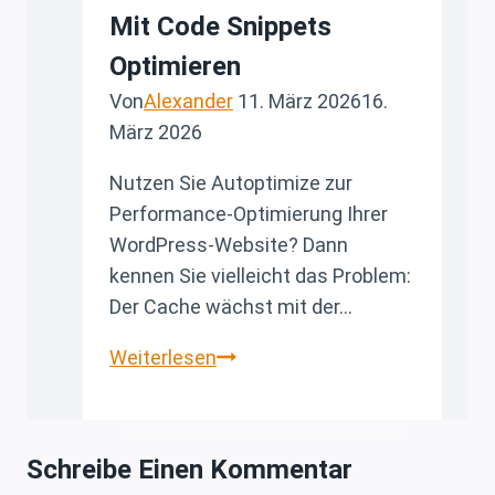
Mit Code Snippets
Optimieren
Von
Alexander
11. März 2026
16.
März 2026
Nutzen Sie Autoptimize zur
Performance-Optimierung Ihrer
WordPress-Website? Dann
kennen Sie vielleicht das Problem:
Der Cache wächst mit der…
Autoptimize
Weiterlesen
Cache
automatisch
leeren:
Schreibe Einen Kommentar
WordPress