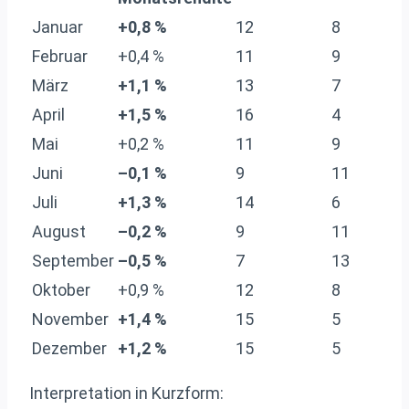
Januar
+0,8 %
12
8
Februar
+0,4 %
11
9
März
+1,1 %
13
7
April
+1,5 %
16
4
Mai
+0,2 %
11
9
Juni
–0,1 %
9
11
Juli
+1,3 %
14
6
August
–0,2 %
9
11
September
–0,5 %
7
13
Oktober
+0,9 %
12
8
November
+1,4 %
15
5
Dezember
+1,2 %
15
5
Interpretation in Kurzform: