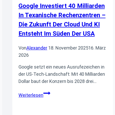
Google Investiert 40 Milliarden
In Texanische Rechenzentren –
Die Zukunft Der Cloud Und KI
Entsteht Im Süden Der USA
Von
Alexander
18. November 2025
16. März
2026
Google setzt ein neues Ausrufezeichen in
der US-Tech-Landschaft: Mit 40 Milliarden
Dollar baut der Konzern bis 2028 drei…
Google
Weiterlesen
investiert
40
Milliarden