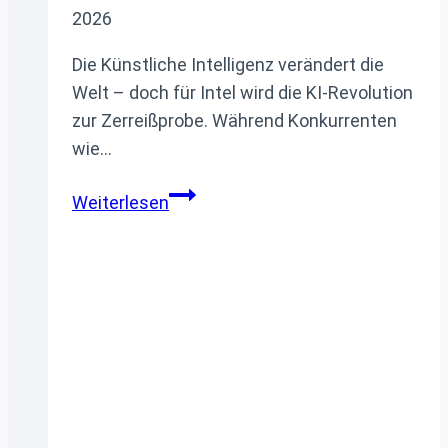
2026
Die Künstliche Intelligenz verändert die
Welt – doch für Intel wird die KI-Revolution
zur Zerreißprobe. Während Konkurrenten
wie…
Intel
Weiterlesen
ohne Perspektive:
Warum
OpenAI
dem
Chipriesen
die
kalte
Schulter
zeigt