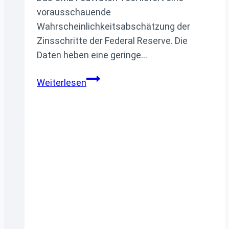
vorausschauende
Wahrscheinlichkeitsabschätzung der
Zinsschritte der Federal Reserve. Die
Daten heben eine geringe…
CME
Weiterlesen
FedWatch
Tool
zeigt
fast
50
%
Wahrscheinlichkeit
für
Zinssenkung
der