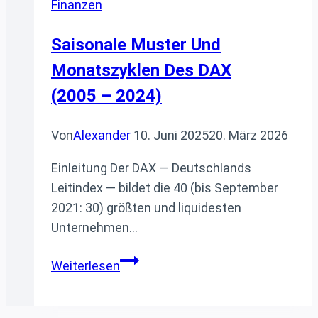
Finanzen
Saisonale Muster Und
Monatszyklen Des DAX
(2005 – 2024)
Von
Alexander
10. Juni 2025
20. März 2026
Einleitung Der DAX — Deutschlands
Leitindex — bildet die 40 (bis September
2021: 30) größten und liquidesten
Unternehmen…
Saisonale
Weiterlesen
Muster
und