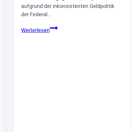
aufgrund der inkonsistenten Geldpolitik
der Federal…
US-
Weiterlesen
Dollar
verliert
Safe-
Haven-
Status,
behält
aber
starke
globale
Nachfrage
trotz
Goldanstiegs