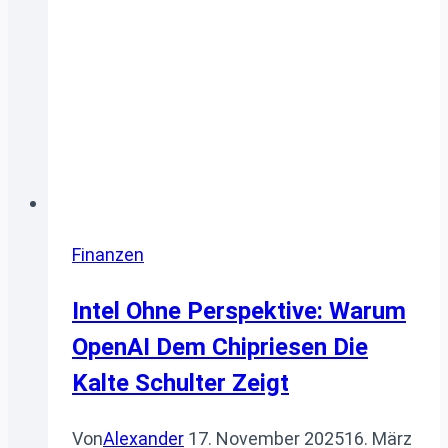
Fed
bis
Juni
Finanzen
Intel Ohne Perspektive: Warum
OpenAI Dem Chipriesen Die
Kalte Schulter Zeigt
Von
Alexander
17. November 2025
16. März