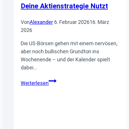
Deine Aktienstrategie Nutzt
Von
Alexander
6. Februar 2026
16. März
2026
Die US‑Börsen gehen mit einem nervösen,
aber noch bullischen Grundton ins
Wochenende – und der Kalender spielt
dabei…
S&P‑Heatmap
Weiterlesen
zum
Wochenende:
Wie
du
die
saisonalen