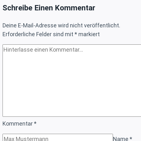
Monatszyklen
Schreibe Einen Kommentar
des
DAX
Deine E-Mail-Adresse wird nicht veröffentlicht.
(2005 –
Erforderliche Felder sind mit
*
markiert
2024)
Kommentar
*
Name
*