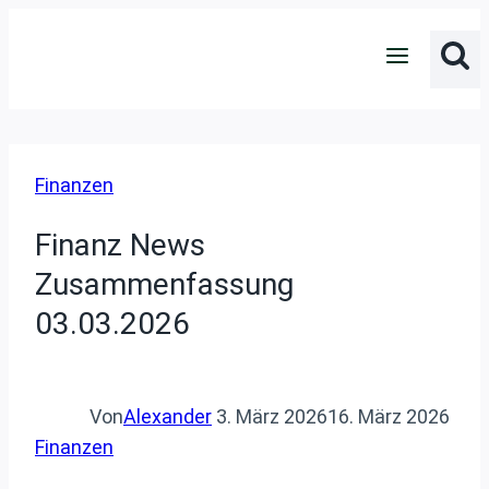
Zum
Inhalt
springen
Finanzen
Finanz News
Zusammenfassung
03.03.2026
Von
Alexander
3. März 2026
16. März 2026
Finanzen