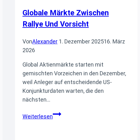
Globale Märkte Zwischen
Rallye Und Vorsicht
Von
Alexander
1. Dezember 2025
16. März
2026
Global Aktienmärkte starten mit
gemischten Vorzeichen in den Dezember,
weil Anleger auf entscheidende US-
Konjunkturdaten warten, die den
nächsten…
Globale
Weiterlesen
Märkte
zwischen
Rallye