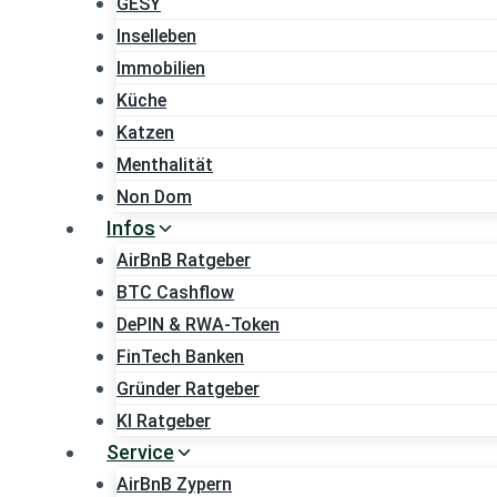
GESY
Inselleben
Immobilien
Küche
Katzen
Menthalität
Non Dom
Infos
AirBnB Ratgeber
BTC Cashflow
DePIN & RWA-Token
FinTech Banken
Gründer Ratgeber
KI Ratgeber
Service
AirBnB Zypern