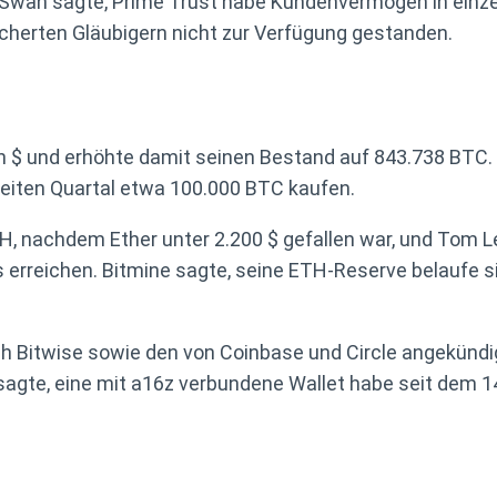
Swan sagte, Prime Trust habe Kundenvermögen in einze
herten Gläubigern nicht zur Verfügung gestanden.
en $ und erhöhte damit seinen Bestand auf 843.738 BTC.
eiten Quartal etwa 100.000 BTC kaufen.
H, nachdem Ether unter 2.200 $ gefallen war, und Tom 
rreichen. Bitmine sagte, seine ETH-Reserve belaufe si
 Bitwise sowie den von Coinbase und Circle angekündig
gte, eine mit a16z verbundene Wallet habe seit dem 14.