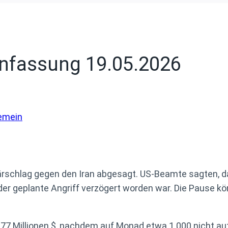
fassung 19.05.2026
emein
tärschlag gegen den Iran abgesagt. US-Beamte sagten, 
r geplante Angriff verzögert worden war. Die Pause kö
wa 77 Millionen $, nachdem auf Monad etwa 1.000 nicht a