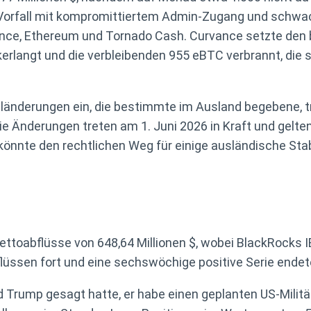
 Vorfall mit kompromittiertem Admin-Zugang und schwac
vance, Ethereum und Tornado Cash. Curvance setzte den
kerlangt und die verbleibenden 955 eBTC verbrannt, die 
länderungen ein, die bestimmte im Ausland begebene, t
e Änderungen treten am 1. Juni 2026 in Kraft und gelte
önnte den rechtlichen Weg für einige ausländische Stab
toabflüsse von 648,64 Millionen $, wobei BlackRocks IB
ssen fort und eine sechswöchige positive Serie endete
d Trump gesagt hatte, er habe einen geplanten US-Mili