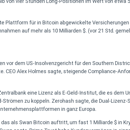
von vier Stunden Long-Positionen im Wert von etwa 580 
te Plattform für in Bitcoin abgewickelte Versicherungen
innahmen auf mehr als 10 Milliarden $. (vor 21 Std. geme
ahren vor dem US-Insolvenzgericht für den Southern Dist
tte. CEO Alex Holmes sagte, steigende Compliance-A
Zentralbank eine Lizenz als E-Geld-Institut, die es dem
ld-Strömen zu koppeln. Zerohash sagte, die Dual-Lizenz-S
Unternehmensplattformen in ganz Europa.
., das als Swan Bitcoin auftritt, um fast 1 Milliarde $ in