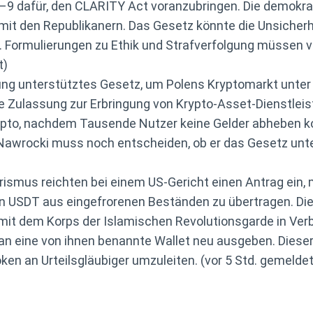
9 dafür, den CLARITY Act voranzubringen. Die demokra
t den Republikanern. Das Gesetz könnte die Unsicherhe
t. Formulierungen zu Ethik und Strafverfolgung müssen
t)
rung unterstütztes Gesetz, um Polens Kryptomarkt unter 
e Zulassung zur Erbringung von Krypto-Asset-Dienstleis
to, nachdem Tausende Nutzer keine Gelder abheben kon
l Nawrocki muss noch entscheiden, ob er das Gesetz unt
rismus reichten bei einem US-Gericht einen Antrag ein, 
en USDT aus eingefrorenen Beständen zu übertragen. Die K
 mit dem Korps der Islamischen Revolutionsgarde in Ver
n eine von ihnen benannte Wallet neu ausgeben. Dieser F
ken an Urteilsgläubiger umzuleiten. (vor 5 Std. gemeldet