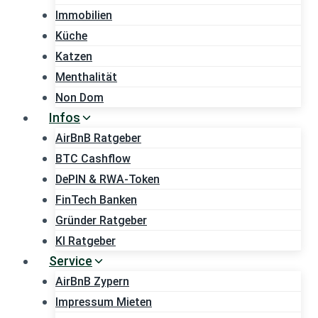
Immobilien
Küche
Katzen
Menthalität
Non Dom
Infos
AirBnB Ratgeber
BTC Cashflow
DePIN & RWA-Token
FinTech Banken
Gründer Ratgeber
KI Ratgeber
Service
AirBnB Zypern
Impressum Mieten