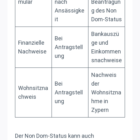
mular
nach
Beantragun
Ansässigke
g des Non
it
Dom-Status
Bankauszü
Bei
Finanzielle
ge und
Antragstell
Nachweise
Einkommen
ung
snachweise
Nachweis
Bei
der
Wohnsitzna
Antragstell
Wohnsitzna
chweis
ung
hme in
Zypern
Der Non Dom-Status kann auch