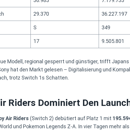
36.983
7.179.733
ch
29.370
36.227.197
S
349
17
9.505.801
ue Modell, regional gesperrt und günstiger, trifft Japan
ony hat den Markt gelesen – Digitalisierung und Kompakt
ach, trotz Switch 1s Schatten.
ir Riders Dominiert Den Launc
by Air Riders
(Switch 2) debütiert auf Platz 1 mit
195.59
t World und Pokemon Legends Z-A. In vier Tagen mehr als