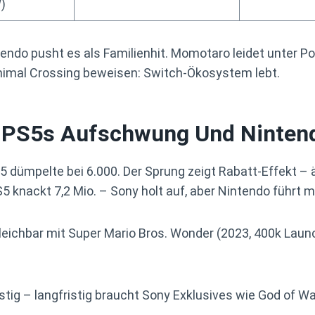
)
tendo pusht es als Familienhit. Momotaro leidet unter P
nimal Crossing beweisen: Switch-Ökosystem lebt.
: PS5s Aufschwung Und Ninten
5 dümpelte bei 6.000. Der Sprung zeigt Rabatt-Effekt – ä
S5 knackt 7,2 Mio. – Sony holt auf, aber Nintendo führt m
leichbar mit Super Mario Bros. Wonder (2023, 400k Launc
tig – langfristig braucht Sony Exklusives wie God of Wa