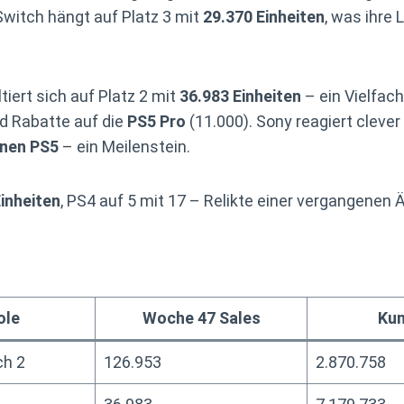
Switch hängt auf Platz 3 mit
29.370 Einheiten
, was ihre 
tiert sich auf Platz 2 mit
36.983 Einheiten
– ein Vielfac
nd Rabatte auf die
PS5 Pro
(11.000). Sony reagiert cleve
onen PS5
– ein Meilenstein.
inheiten
, PS4 auf 5 mit 17 – Relikte einer vergangenen Ä
ole
Woche 47 Sales
Kum
ch 2
126.953
2.870.758