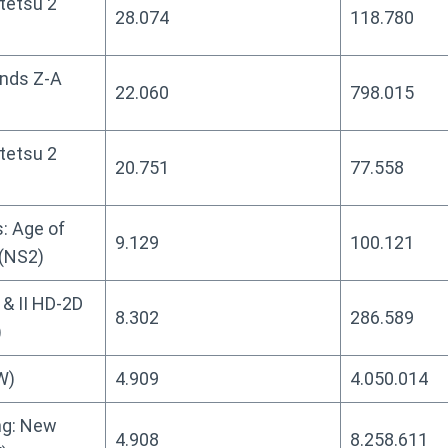
tetsu 2
28.074
118.780
nds Z-A
22.060
798.015
tetsu 2
20.751
77.558
s: Age of
9.129
100.121
(NS2)
 & II HD-2D
8.302
286.589
)
W)
4.909
4.050.014
ng: New
4.908
8.258.611