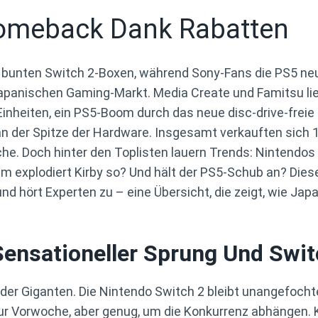
Comeback Dank Rabatten
it bunten Switch 2-Boxen, während Sony-Fans die PS5 ne
apanischen Gaming-Markt. Media Create und Famitsu lief
Einheiten, ein PS5-Boom durch das neue disc-drive-freie
n der Spitze der Hardware. Insgesamt verkauften sich 1
oche. Doch hinter den Toplisten lauern Trends: Nintendo
m explodiert Kirby so? Und hält der PS5-Schub an? Dieser 
nd hört Experten zu – eine Übersicht, die zeigt, wie Ja
ensationeller Sprung Und Swit
l der Giganten. Die Nintendo Switch 2 bleibt unangefoch
ur Vorwoche, aber genug, um die Konkurrenz abhängen. 