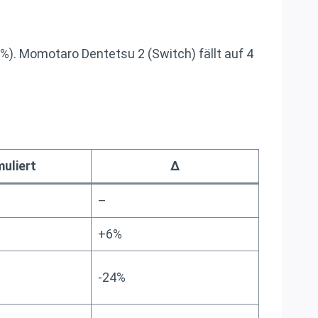
%). Momotaro Dentetsu 2 (Switch) fällt auf 4
uliert
Δ
–
+6%
-24%