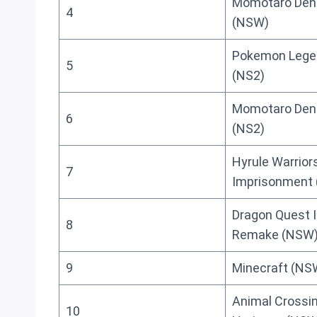
Momotaro Den
4
(NSW)
Pokemon Lege
5
(NS2)
Momotaro Den
6
(NS2)
Hyrule Warrior
7
Imprisonment 
Dragon Quest I
8
Remake (NSW
9
Minecraft (NS
Animal Crossi
10