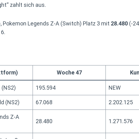
ht“ zahlt sich aus.
, Pokemon Legends Z-A (Switch) Platz 3 mit
28.480
(-24
 6.
attform)
Woche 47
Kum
s (NS2)
195.594
NEW
ld (NS2)
67.068
2.202.125
nds Z-A
28.480
1.271.576