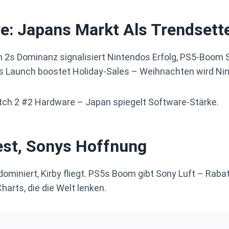
ve: Japans Markt Als Trendsett
h 2s Dominanz signalisiert Nintendos Erfolg, PS5-Boom
y’s Launch boostet Holiday-Sales – Weihnachten wird Ni
itch 2 #2 Hardware – Japan spiegelt Software-Stärke.
est, Sonys Hoffnung
miniert, Kirby fliegt. PS5s Boom gibt Sony Luft – Rabatt
harts, die die Welt lenken.