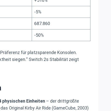
+516%
-5%
687.860
-50%
s Präferenz für platzsparende Konsolen.
heit siegen.“ Switch 2s Stabilität zeigt
h
4 physischen Einheiten
– der drittgrößte
 das Original Kirby Air Ride (GameCube, 2003)