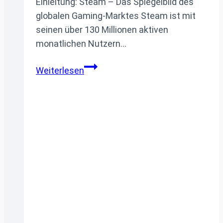
Einleitung: Steam – Das Spiegelbild des
globalen Gaming-Marktes Steam ist mit
seinen über 130 Millionen aktiven
monatlichen Nutzern…
Die 10
Weiterlesen
populärsten Grafikkarten im
Jahr
2025:
Steam-
Statistik und
Marktanalyse