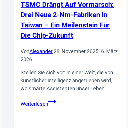
TSMC Drängt Auf Vormarsch:
Drei Neue 2-Nm-Fabriken In
Taiwan – Ein Meilenstein Für
Die Chip-Zukunft
Von
Alexander
28. November 2025
16. März
2026
Stellen Sie sich vor: In einer Welt, die von
künstlicher Intelligenz angetrieben wird,
wo smarte Assistenten unser Leben…
TSMC
Weiterlesen
drängt
auf
Vormarsch: