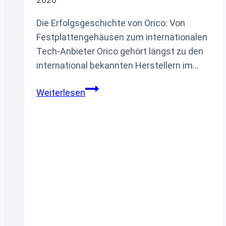
Die Erfolgsgeschichte von Orico: Von
Festplattengehäusen zum internationalen
Tech-Anbieter Orico gehört längst zu den
international bekannten Herstellern im…
Innovative Mini-
Weiterlesen
PCs
und Speicherlösungen aus
einer
Hand –
Alles
über die
Marke
Orico
und