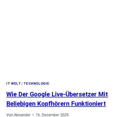
FÜR
AMD
AM5:
X870E
AORUS
XTREME
X3D
AI
TOP
IT WELT
|
TECHNOLOGIE
Wie Der Google Live-Übersetzer Mit
Beliebigen Kopfhörern Funktioniert
Von
Alexander
16. Dezember 2025