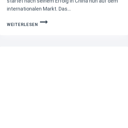
startet nach seinem Erfolg in China nun auf dem
internationalen Markt. Das…
XIAOMI
WEITERLESEN
BRINGT
GLOBALEN
GAMING-
MONITOR
G34WQI
2026
MIT
CURVED-
ULTRAWIDE,
180
HZ
UND
HDR400