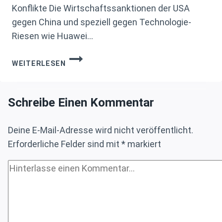
Konflikte Die Wirtschaftssanktionen der USA
gegen China und speziell gegen Technologie-
Riesen wie Huawei…
US-
WEITERLESEN
SANKTIONEN
BESCHLEUNIGEN
TECHNOLOGIEWENDE:
Schreibe Einen Kommentar
HUAWEI
BRINGT
EIGENE
Deine E-Mail-Adresse wird nicht veröffentlicht.
PCS
Erforderliche Felder sind mit
*
markiert
MIT
CHINESISCHEN
PROZESSOREN
UND
LINUX-
OS
AUF