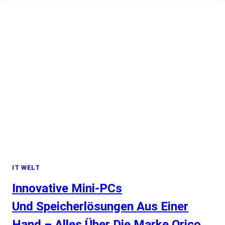
GOLDADER:
KI-
RECHENZENTREN
STATT
HASHRATE
IT WELT
Innovative Mini-PCs
Und Speicherlösungen Aus Einer
Hand – Alles Über Die Marke Orico