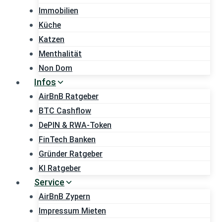
Immobilien
Küche
Katzen
Menthalität
Non Dom
Infos
AirBnB Ratgeber
BTC Cashflow
DePIN & RWA-Token
FinTech Banken
Gründer Ratgeber
KI Ratgeber
Service
AirBnB Zypern
Impressum Mieten