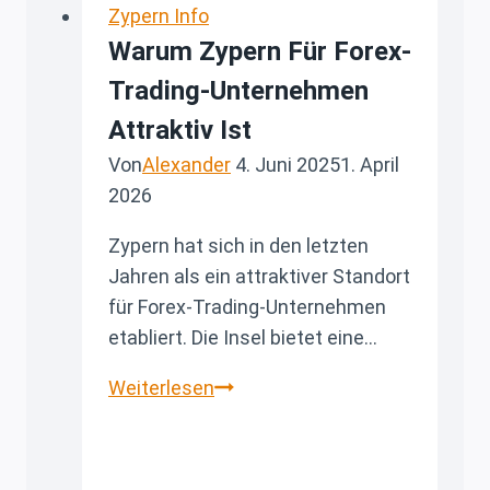
Zypern Info
Warum Zypern Für Forex-
Trading-Unternehmen
Attraktiv Ist
Von
Alexander
4. Juni 2025
1. April
2026
Zypern hat sich in den letzten
Jahren als ein attraktiver Standort
für Forex-Trading-Unternehmen
etabliert. Die Insel bietet eine…
Warum
Weiterlesen
Zypern
für
Forex-