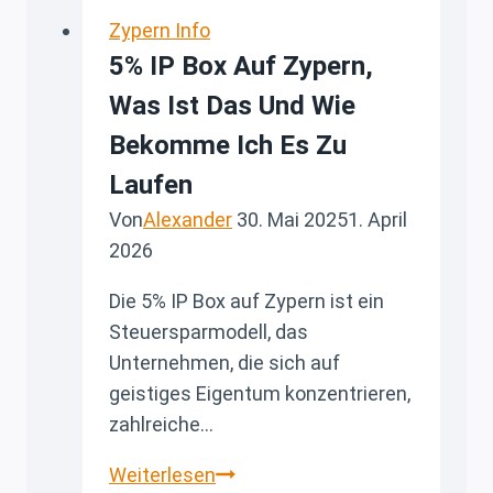
und
Zypern Info
neue
5% IP Box Auf Zypern,
Rechtslage
Was Ist Das Und Wie
Bekomme Ich Es Zu
Laufen
Von
Alexander
30. Mai 2025
1. April
2026
Die 5% IP Box auf Zypern ist ein
Steuersparmodell, das
Unternehmen, die sich auf
geistiges Eigentum konzentrieren,
zahlreiche…
5%
Weiterlesen