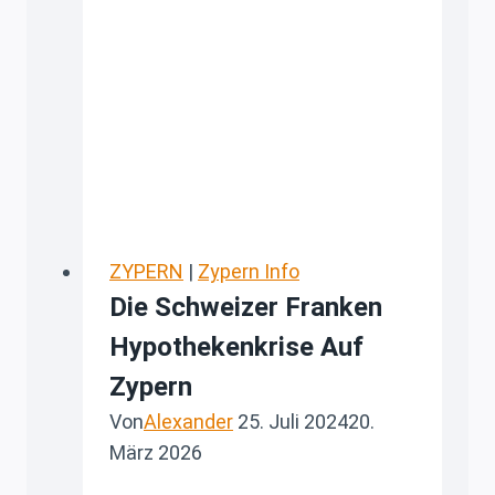
Regeln
bei
Immobilienverkauf
für
Steuerschuldner
ZYPERN
|
Zypern Info
Die Schweizer Franken
Hypothekenkrise Auf
Zypern
Von
Alexander
25. Juli 2024
20.
März 2026