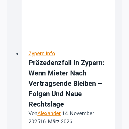
Trading-
Unternehmen
attraktiv
ist
Zypern Info
Präzedenzfall In Zypern:
Wenn Mieter Nach
Vertragsende Bleiben –
Folgen Und Neue
Rechtslage
Von
Alexander
14. November
2025
16. März 2026