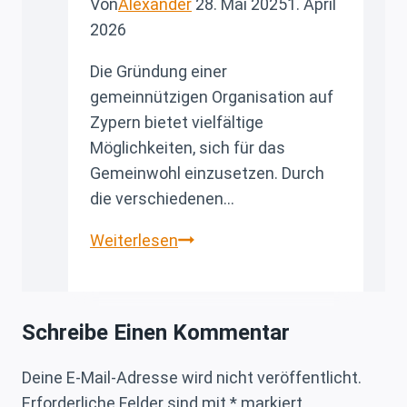
Von
Alexander
28. Mai 2025
1. April
2026
Die Gründung einer
gemeinnützigen Organisation auf
Zypern bietet vielfältige
Möglichkeiten, sich für das
Gemeinwohl einzusetzen. Durch
die verschiedenen…
Gibt
Weiterlesen
es
Gemeinützliche
Organisation
Schreibe Einen Kommentar
Gründungsformen
auf
Deine E-Mail-Adresse wird nicht veröffentlicht.
Zypern?
Erforderliche Felder sind mit
*
markiert