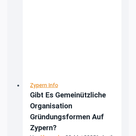
IP
Box
auf
Zypern,
was
ist
das
und
wie
bekomme
Zypern Info
ich
Gibt Es Gemeinützliche
es
Organisation
zu
laufen
Gründungsformen Auf
Zypern?