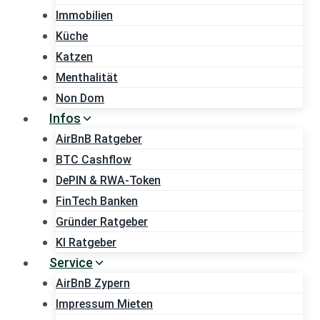
Immobilien
Küche
Katzen
Menthalität
Non Dom
Infos
AirBnB Ratgeber
BTC Cashflow
DePIN & RWA-Token
FinTech Banken
Gründer Ratgeber
KI Ratgeber
Service
AirBnB Zypern
Impressum Mieten