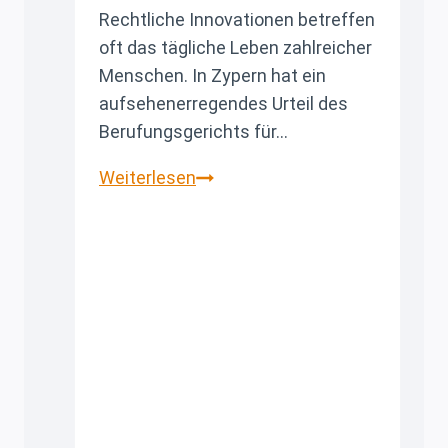
Rechtliche Innovationen betreffen
oft das tägliche Leben zahlreicher
Menschen. In Zypern hat ein
aufsehenerregendes Urteil des
Berufungsgerichts für…
Präzedenzfall
Weiterlesen
in
Zypern:
Wenn
Mieter
nach
Vertragsende
bleiben
–
Folgen