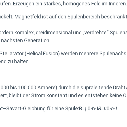
ufen. Erzeugen ein starkes, homogenes Feld im Inneren.
ckelt. Magnetfeld ist auf den Spulenbereich beschränkt
ordern komplex, dreidimensional und „verdrehte“ Spule
er nächsten Generation.
Stellarator (Helical Fusion) werden mehrere Spulenach
nd zu halten.
.000 bis 100.000 Ampere) durch die supraleitende Draht
ert, bleibt der Strom konstant und es entstehen keine 
ot–Savart-Gleichung für eine Spule:B=μ0⋅n⋅I
B
=
μ
0⋅
n
⋅
I