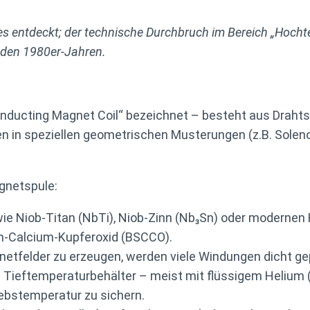
entdeckt; der technische Durchbruch im Bereich „Hochtemp
n den 1980er-Jahren.
onducting Magnet Coil“ bezeichnet – besteht aus Draht
en in speziellen geometrischen Musterungen (z.B. Solenoi
gnetspule:
wie Niob-Titan (NbTi), Niob-Zinn (Nb₃Sn) oder modernen
m-Calcium-Kupferoxid (BSCCO).
tfelder zu erzeugen, werden viele Windungen dicht gep
n Tieftemperaturbehälter – meist mit flüssigem Helium (
riebstemperatur zu sichern.