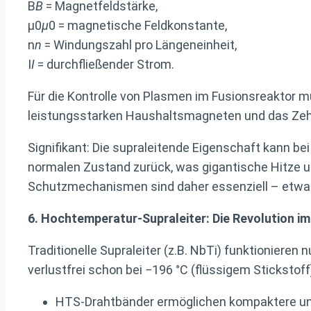
B
B
= Magnetfeldstärke,
μ0
μ
0 = magnetische Feldkonstante,
n
n
= Windungszahl pro Längeneinheit,
I
I
= durchfließender Strom.
Für die Kontrolle von Plasmen im Fusionsreaktor 
leistungsstarken Haushaltsmagneten und das Zeh
Signifikant: Die supraleitende Eigenschaft kann bei 
normalen Zustand zurück, was gigantische Hitze un
Schutzmechanismen sind daher essenziell – etwa K
6. Hochtemperatur-Supraleiter: Die Revolution 
Traditionelle Supraleiter (z.B. NbTi) funktionier
verlustfrei schon bei −196 °C (flüssigem Stickstof
HTS-Drahtbänder ermöglichen kompaktere und