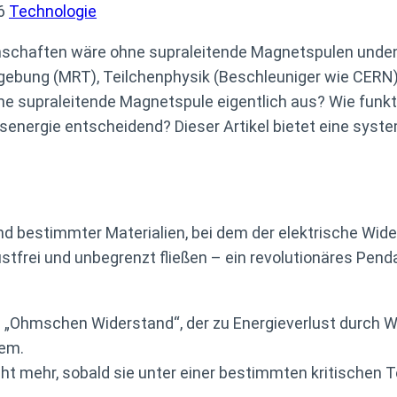
6
Technologie
nschaften wäre ohne supraleitende Magnetspulen unden
dgebung (MRT), Teilchenphysik (Beschleuniger wie CERN
upraleitende Magnetspule eigentlich aus? Wie funktio
nsenergie entscheidend? Dieser Artikel bietet eine syst
d bestimmter Materialien, bei dem der elektrische Wid
lustfrei und unbegrenzt fließen – ein revolutionäres Pen
en „Ohmschen Widerstand“, der zu Energieverlust durch 
lem.
icht mehr, sobald sie unter einer bestimmten kritischen