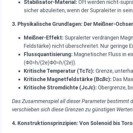
Stabilisator-Material:
Oft werden nicht-supra
sicher abzuleiten, wenn der Supraleiter in sei
3. Physikalische Grundlagen: Der Meißner-Ochsen
Meißner-Effekt:
Supraleiter verdrängen Magne
Feldstärke) nicht überschreitet. Nur geringe E
Flussquantisierung:
Magnetischer Fluss in ei
(Φ0=h/(2e)Φ0=
h
/(2
e
)).
Kritische Temperatur (Tc
T
c
):
Grenze, unterhal
Kritische Magnetfeldstärke (Bc
B
c
):
Das Maxi
Kritische Stromdichte (Jc
J
c
):
Obergrenze, bis
Das Zusammenspiel all dieser Parameter bestimmt di
verschieben sich diese Grenzen zu günstigen Werten 
4. Konstruktionsprinzipien: Von Solenoid bis Toro