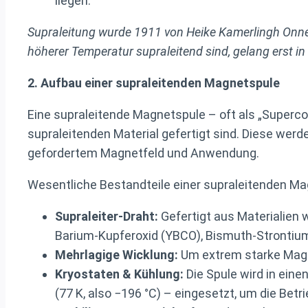
liegen.
Supraleitung wurde 1911 von Heike Kamerlingh Onnes 
höherer Temperatur supraleitend sind, gelang erst i
2. Aufbau einer supraleitenden Magnetspule
Eine supraleitende Magnetspule – oft als „Superc
supraleitenden Material gefertigt sind. Diese werd
gefordertem Magnetfeld und Anwendung.
Wesentliche Bestandteile einer supraleitenden Ma
Supraleiter-Draht:
Gefertigt aus Materialien 
Barium-Kupferoxid (YBCO), Bismuth-Strontiu
Mehrlagige Wicklung:
Um extrem starke Magne
Kryostaten & Kühlung:
Die Spule wird in eine
(77 K, also −196 °C) – eingesetzt, um die Bet