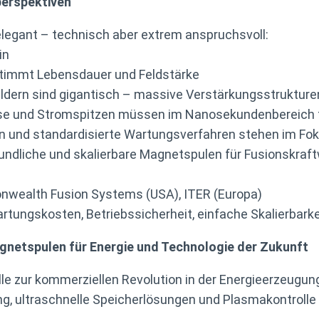
perspektiven
elegant – technisch aber extrem anspruchsvoll:
in
stimmt Lebensdauer und Feldstärke
dern sind gigantisch – massive Verstärkungsstrukturen
se und Stromspitzen müssen im Nanosekundenbereich f
en und standardisierte Wartungsverfahren stehen im Fo
sfreundliche und skalierbare Magnetspulen für Fusionskr
onwealth Fusion Systems (USA), ITER (Europa)
rtungskosten, Betriebssicherheit, einfache Skalierbarke
agnetspulen für Energie und Technologie der Zukunft
e zur kommerziellen Revolution in der Energieerzeugun
g, ultraschnelle Speicherlösungen und Plasmakontrolle be