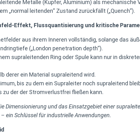
leitende Metalle (Kupfer, Aluminium) als mechanische 
nem „normal leitenden“ Zustand zurückfällt („Quench“).
feld-Effekt, Flussquantisierung und kritische Parame
tfelder aus ihrem Inneren vollständig, solange das äuß
indringtiefe („London penetration depth“).
nem supraleitenden Ring oder Spule kann nur in diskret
b derer ein Material supraleitend wird.
mum, bis zu dem ein Supraleiter noch supraleitend bleib
 zu der der Stromverlustfrei fließen kann.
e Dimensionierung und das Einsatzgebiet einer supraleite
– ein Schlüssel für industrielle Anwendungen.
id