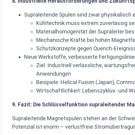
8. Industrielle Herausforderungen und Zukunfts
Supraleitende Spulen sind zwar physikalisch 
Kühltechnik muss extrem zuverlässig se
Materialhomogenität der Supraleiter be
Mechanische Kräfte bei hohen Magnetfel
Schutzkonzepte gegen Quench-Ereignis
Neue Werkstoffe, verbesserte Fertigungslini
Ziel: Industriell verlässliche, wartung
Anwendungen
Beispiele: Helical Fusion (Japan), Comm
Wirtschaftlichkeit: Lebenszyklus- und Wa
9. Fazit: Die Schlüsselfunktion supraleitender M
Supraleitende Magnetspulen stehen an der Schwell
Potenzial ist enorm – verlustfreie Stromübertragun