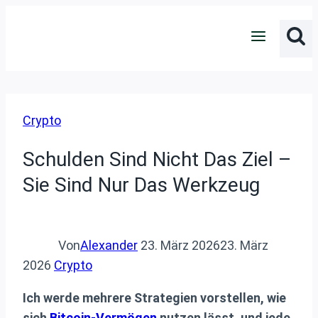
Zum
Inhalt
springen
Crypto
Schulden Sind Nicht Das Ziel –
Sie Sind Nur Das Werkzeug
Von
Alexander
23. März 2026
23. März
2026
Crypto
Ich werde mehrere Strategien vorstellen, wie
sich
Bitcoin-Vermögen
nutzen lässt, und jede