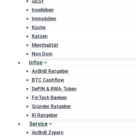
GESY
Inselleben
Immobilien
Küche
Katzen
Menthalität
Non Dom
Infos
AirBnB Ratgeber
BTC Cashflow
DePIN & RWA-Token
FinTech Banken
Gründer Ratgeber
KI Ratgeber
Service
AirBnB Zypern