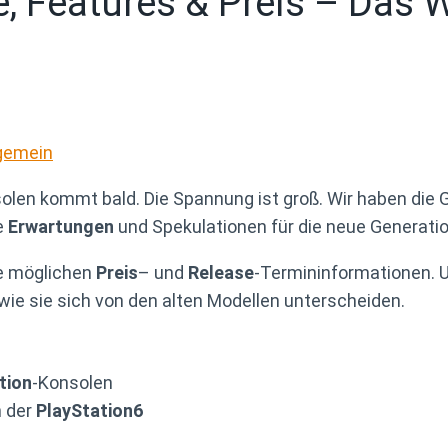
se, Features & Preis – Das
gemein
olen kommt bald. Die Spannung ist groß. Wir haben die
e
Erwartungen
und Spekulationen für die neue Generatio
e möglichen
Preis
– und
Release
-Termininformationen. U
wie sie sich von den alten Modellen unterscheiden.
tion
-Konsolen
h der
PlayStation6