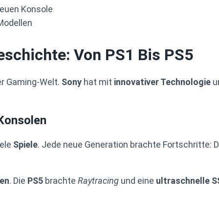
euen Konsole
-Modellen
eschichte: Von PS1 Bis PS5
der Gaming-Welt.
Sony
hat mit
innovativer Technologie
un
-Konsolen
iele
Spiele
. Jede neue Generation brachte Fortschritte: 
nen
. Die
PS5
brachte
Raytracing
und eine
ultraschnelle 