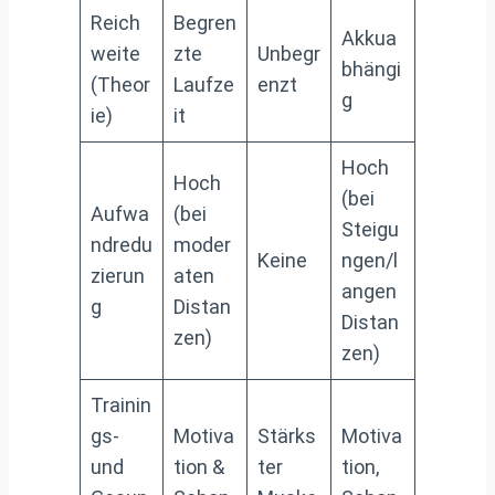
Reich
Begren
Akkua
weite
zte
Unbegr
bhängi
(Theor
Laufze
enzt
g
ie)
it
Hoch
Hoch
(bei
Aufwa
(bei
Steigu
ndredu
moder
Keine
ngen/l
zierun
aten
angen
g
Distan
Distan
zen)
zen)
Trainin
gs-
Motiva
Stärks
Motiva
und
tion &
ter
tion,