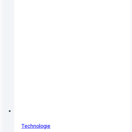
Power
–
Revolution oder
Konkurrenzdruck?
Technologie