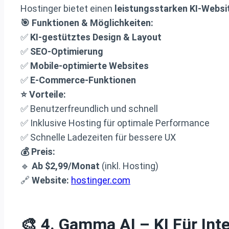
Hostinger bietet einen
leistungsstarken KI-Websi
🎯 Funktionen & Möglichkeiten:
✅
KI-gestütztes Design & Layout
✅
SEO-Optimierung
✅
Mobile-optimierte Websites
✅
E-Commerce-Funktionen
⭐ Vorteile:
✅ Benutzerfreundlich und schnell
✅ Inklusive Hosting für optimale Performance
✅ Schnelle Ladezeiten für bessere UX
💰 Preis:
🔹
Ab $2,99/Monat
(inkl. Hosting)
🔗
Website:
hostinger.com
🎨 4.
Gamma AI
– KI Für Int