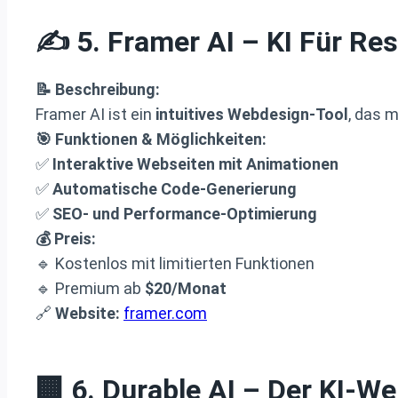
✍️ 5.
Framer AI
– KI Für Re
📝 Beschreibung:
Framer AI ist ein
intuitives Webdesign-Tool
, das m
🎯 Funktionen & Möglichkeiten:
✅
Interaktive Webseiten mit Animationen
✅
Automatische Code-Generierung
✅
SEO- und Performance-Optimierung
💰 Preis:
🔹 Kostenlos mit limitierten Funktionen
🔹 Premium ab
$20/Monat
🔗
Website:
framer.com
🏢 6.
Durable AI
– Der KI-We