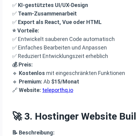
✅
KI-gestütztes UI/UX-Design
✅
Team-Zusammenarbeit
✅
Export als React, Vue oder HTML
⭐ Vorteile:
✅ Entwickelt sauberen Code automatisch
✅ Einfaches Bearbeiten und Anpassen
✅ Reduziert Entwicklungszeit erheblich
💰 Preis:
🔹
Kostenlos
mit eingeschränkten Funktionen
🔹
Premium:
Ab
$15/Monat
🔗
Website:
teleporthq.io
🚀 3.
Hostinger Website Bui
📝 Beschreibung: