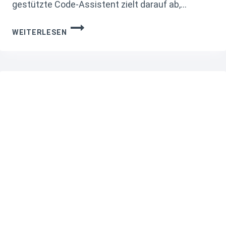
gestützte Code-Assistent zielt darauf ab,…
🏆
WEITERLESEN
1.
COPILOT
X
–
KI-
GESTÜTZTER
CODE-
ASSISTENT
VON
GITHUB