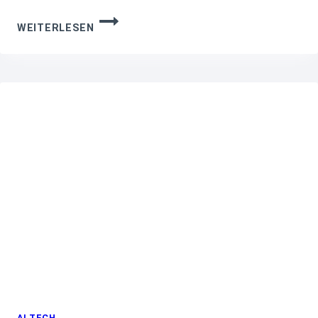
KÜNSTLICHE
WEITERLESEN
INTELLIGENZ
IM
ENTWICKLERALLTAG:
WARUM PROGRAMMIERER ÜBER
EINSAMKEIT UND
DEN
WANDEL DER
TEAMKULTUR KLAGEN
AI TECH