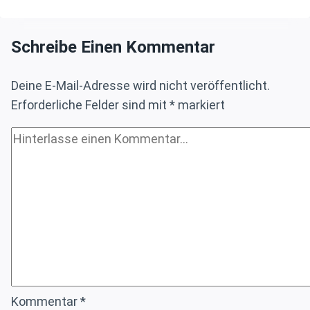
NVIDIA-
MONOPOL:
Schreibe Einen Kommentar
CUDA-
CODE
JETZT
Deine E-Mail-Adresse wird nicht veröffentlicht.
AUCH
Erforderliche Felder sind mit
*
markiert
AUF
AMD-
GPUS
–
PARADIGMENWECHSEL
FÜR
KI
UND
RECHENZENTREN
Kommentar
*