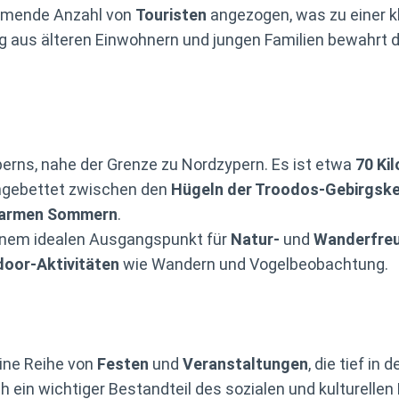
ehmende Anzahl von
Touristen
angezogen, was zu einer k
g aus älteren Einwohnern und jungen Familien bewahrt 
erns, nahe der Grenze zu Nordzypern. Es ist etwa
70 Ki
ingebettet zwischen den
Hügeln der Troodos-Gebirgsk
armen Sommern
.
inem idealen Ausgangspunkt für
Natur-
und
Wanderfre
oor-Aktivitäten
wie Wandern und Vogelbeobachtung.
eine Reihe von
Festen
und
Veranstaltungen
, die tief in
h ein wichtiger Bestandteil des sozialen und kulturellen