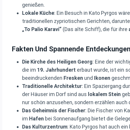
genießen.
Lokale Küche
: Ein Besuch in Kato Pyrgos wäre
traditionellen zypriotischen Gerichten, darunt
„To Palio Karavi“
(Das alte Schiff), die für ihre
Fakten Und Spannende Entdeckunge
Die Kirche des Heiligen Georg
: Eine der wich
die im
19. Jahrhundert
erbaut wurde, ist ein s
beeindruckenden
Fresken
und
Ikonen
geschmü
Traditionelle Architektur
: Ein Spaziergang du
der Häuser im Dorf sind aus
lokalem Stein
geb
nur schön anzusehen, sondern erzählen auch di
Das Geheimnis der Fischer
: Die Fischer von K
im
Hafen
bei Sonnenaufgang bietet die Gelegen
Das Kulturzentrum
: Kato Pyrgos hat auch ein