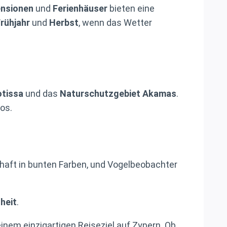
nsionen
und
Ferienhäuser
bieten eine
rühjahr
und
Herbst
, wenn das Wetter
otissa
und das
Naturschutzgebiet Akamas
.
os.
chaft in bunten Farben, und Vogelbeobachter
heit
.
inem einzigartigen Reiseziel auf Zypern. Ob