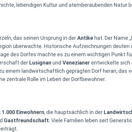
hichte, lebendigen Kultur und atemberaubenden Natur b
rzeln, das seinen Ursprung in der
Antike
hat. Der Name „
 Region überwachte. Historische Aufzeichnungen deuten 
 Lage des Dorfes machte es zu einem wichtigen Punkt fü
rrschaft der
Lusignan
und
Venezianer
entwickelte sich 
zu einem landwirtschaftlich geprägten Dorf heran, das v
ine zentrale Rolle im Leben der Dorfbewohner.
a
1.000 Einwohnern
, die hauptsächlich in der
Landwirtsc
nd
Gastfreundschaft
. Viele Familien leben seit Generat
eiträgt.