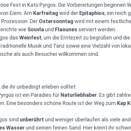
ligiöse Fest in Kato Pyrgos. Die Vorbereitungen beginn
 von Eiern. Am
Karfreitag
wird der
Epitaphios
, ein reich
n Prozession. Der
Ostersonntag
wird mit einem festlich
Gerichte wie
Souvla
und
Flaounes
serviert werden.
rgos das
Weinfest
, um die Erntezeit zu begrüßen und die
 traditionelle Musik und Tanz sowie eine Vielzahl von loka
mische als auch Besucher willkommen sind.
die ihr unbedingt erleben solltet:
yrgos ist ein Paradies für
Naturliebhaber
. Es gibt zahlr
hren. Eine besonders schöne Route ist der Weg zum
Kap K
rgos sind
unberührt
und weniger überlaufen als viele and
res Wasser
und seinen feinen Sand. Hier könnt ihr sch