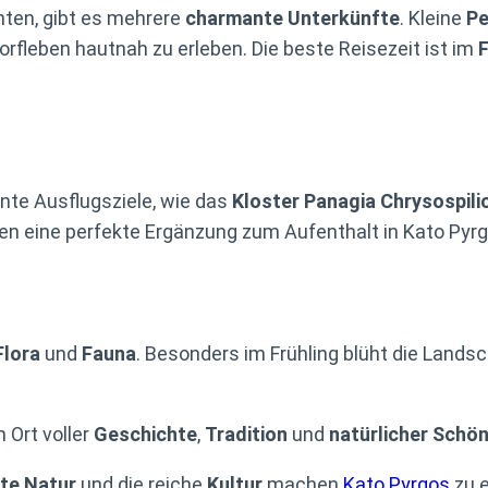
hten, gibt es mehrere
charmante Unterkünfte
. Kleine
Pe
rfleben hautnah zu erleben. Die beste Reisezeit ist im
F
ante Ausflugsziele, wie das
Kloster Panagia Chrysospili
n eine perfekte Ergänzung zum Aufenthalt in Kato Pyrg
Flora
und
Fauna
. Besonders im Frühling blüht die Lands
n Ort voller
Geschichte
,
Tradition
und
natürlicher Schön
te Natur
und die reiche
Kultur
machen
Kato Pyrgos
zu e