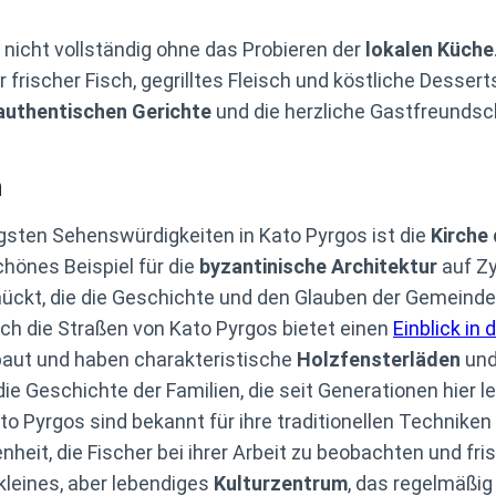
 nicht vollständig ohne das Probieren der
lokalen Küche
er frischer Fisch, gegrilltes Fleisch und köstliche Dess
authentischen Gerichte
und die herzliche Gastfreundsch
n
tigsten Sehenswürdigkeiten in Kato Pyrgos ist die
Kirche
chönes Beispiel für die
byzantinische Architektur
auf Zy
ckt, die die Geschichte und den Glauben der Gemeinde 
rch die Straßen von Kato Pyrgos bietet einen
Einblick in d
aut und haben charakteristische
Holzfensterläden
un
e Geschichte der Familien, die seit Generationen hier l
ato Pyrgos sind bekannt für ihre traditionellen Techniken
heit, die Fischer bei ihrer Arbeit zu beobachten und fri
 kleines, aber lebendiges
Kulturzentrum
, das regelmäßi