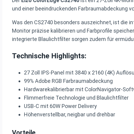
Der
Eizo ColorEdge CS2740
ist ein 27-Zoll 4K-Mon
und einer beeindruckenden Farbraumabdeckung von 
Was den CS2740 besonders auszeichnet, ist die int
Monitor präzise kalibrieren und Farbprofile speiche
integrierte Blaulichtfilter sorgen zudem für ermüd
Technische Highlights:
27 Zoll IPS-Panel mit 3840 x 2160 (4K) Auflös
99% Adobe RGB Farbraumabdeckung
Hardwarekalibrierbar mit ColorNavigator-Sof
Flimmerfreie Technologie und Blaulichtfilter
USB-C mit 60W Power Delivery
Höhenverstellbar, neigbar und drehbar
Vorteile