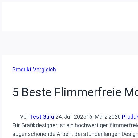
Zum
Inhalt
springen
Produkt Vergleich
5 Beste Flimmerfreie Mo
Von
Test Guru
24. Juli 2025
16. März 2026
Produk
Für Grafikdesigner ist ein hochwertiger, flimmerfr
augenschonende Arbeit. Bei stundenlangen Designse