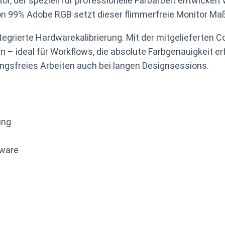
itor, der speziell für professionelle Farbarbeit entwicke
99% Adobe RGB setzt dieser flimmerfreie Monitor Maßs
egrierte Hardwarekalibrierung. Mit der mitgelieferten 
rn – ideal für Workflows, die absolute Farbgenauigkeit e
ungsfreies Arbeiten auch bei langen Designsessions.
ung
tware