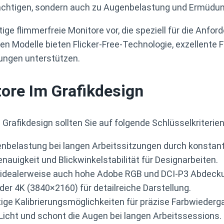
nträchtigen, sondern auch zu Augenbelastung und Ermüdun
ige flimmerfreie Monitore vor, die speziell für die Anfo
lten Modelle bieten Flicker-Free-Technologie, exzellente
ungen unterstützen.
tore Im Grafikdesign
 Grafikdesign sollten Sie auf folgende Schlüsselkriterie
enbelastung bei langen Arbeitssitzungen durch konstan
nauigkeit und Blickwinkelstabilität für Designarbeiten.
dealerweise auch hohe Adobe RGB und DCI-P3 Abdeckung
 4K (3840×2160) für detailreiche Darstellung.
ge Kalibrierungsmöglichkeiten für präzise Farbwiederg
Licht und schont die Augen bei langen Arbeitssessions.