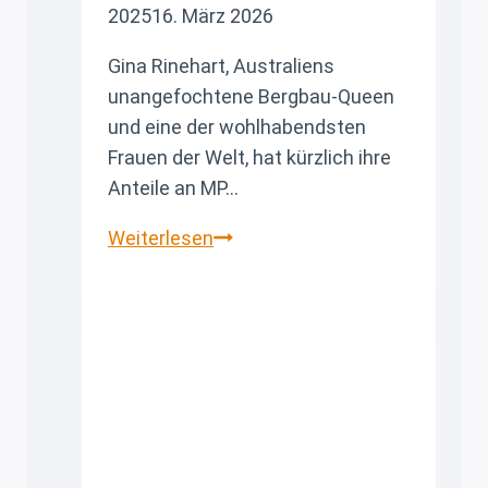
2025
16. März 2026
Gina Rinehart, Australiens
unangefochtene Bergbau-Queen
und eine der wohlhabendsten
Frauen der Welt, hat kürzlich ihre
Anteile an MP…
Gina
Weiterlesen
Rinehart
erobert
die
USA:
Australiens
reichste
Frau
wird