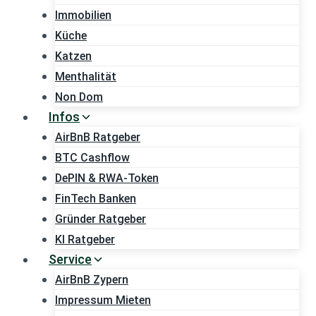
Immobilien
Küche
Katzen
Menthalität
Non Dom
Infos
AirBnB Ratgeber
BTC Cashflow
DePIN & RWA-Token
FinTech Banken
Gründer Ratgeber
KI Ratgeber
Service
AirBnB Zypern
Impressum Mieten