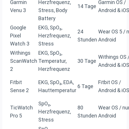
Garmin
Herzfrequenz,
Garmin OS /
14 Tage
Venu 3
Stress, Body
Android & iO
Battery
Google
EKG, SpO₂,
24
Wear OS 5 / 
Pixel
Herzfrequenz,
Stunden
Android
Watch 3
Stress
Withings
EKG, SpO₂,
Withings OS 
ScanWatch
Temperatur,
30 Tage
Android & iO
2
Herzfrequenz
Fitbit
EKG, SpO₂, EDA,
Fitbit OS /
6 Tage
Sense 2
Hauttemperatur
Android & iO
SpO₂,
TicWatch
80
Wear OS / nu
Herzfrequenz,
Pro 5
Stunden
Android
Stress
SpO₂,