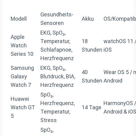
Gesundheits-
Modell
Akku
OS/Kompatibi
Sensoren
EKG, SpO₂,
Apple
Temperatur,
18
watchOS 11 /
Watch
Schlafapnoe,
Stunden
iOS
Series 10
Herzfrequenz
Samsung
EKG, SpO₂,
40
Wear OS 5 / 
Galaxy
Blutdruck, BIA,
Stunden
Android
Watch 7
Herzfrequenz
SpO₂,
Huawei
Herzfrequenz,
HarmonyOS 
Watch GT
14 Tage
Temperatur,
Android & iO
5
Stress
SpO₂,