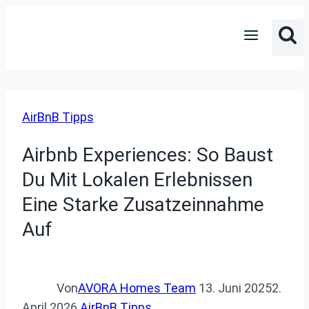
Zum
Inhalt
springen
AirBnB Tipps
Airbnb Experiences: So Baust
Du Mit Lokalen Erlebnissen
Eine Starke Zusatzeinnahme
Auf
Von
AVORA Homes Team
13. Juni 2025
2.
April 2026
AirBnB Tipps