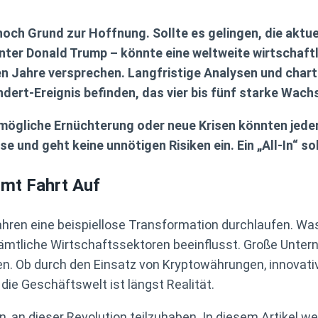
och Grund zur Hoffnung. Sollte es gelingen, die aktue
nter Donald Trump – könnte eine weltweite wirtschaftl
Jahre versprechen. Langfristige Analysen und chart
ndert-Ereignis befinden, das vier bis fünf starke Wac
e mögliche Ernüchterung oder neue Krisen könnten jede
rse und geht keine unnötigen Risiken ein. Ein „All-In“ 
mmt Fahrt Auf
Jahren eine beispiellose Transformation durchlaufen. W
sämtliche Wirtschaftssektoren beeinflusst. Große Unt
en. Ob durch den Einsatz von Kryptowährungen, innovati
 die Geschäftswelt ist längst Realität.
 an dieser Revolution teilzuhaben. In diesem Artikel wer