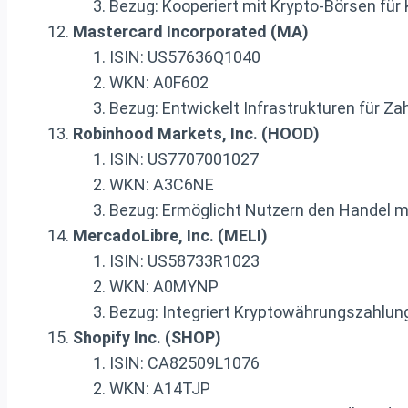
Bezug: Kooperiert mit Krypto-Börsen fü
Mastercard Incorporated (MA)
ISIN: US57636Q1040
WKN: A0F602
Bezug: Entwickelt Infrastrukturen für Z
Robinhood Markets, Inc. (HOOD)
ISIN: US7707001027
WKN: A3C6NE
Bezug: Ermöglicht Nutzern den Handel m
MercadoLibre, Inc. (MELI)
ISIN: US58733R1023
WKN: A0MYNP
Bezug: Integriert Kryptowährungszahlun
Shopify Inc. (SHOP)
ISIN: CA82509L1076
WKN: A14TJP