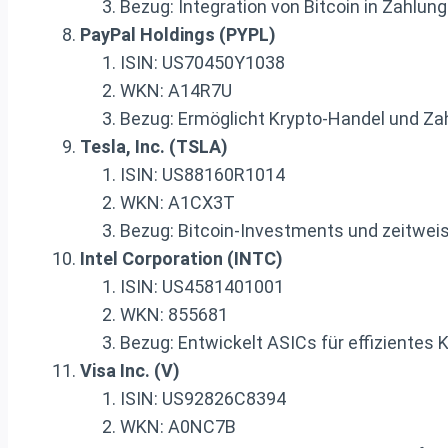
Bezug: Integration von Bitcoin in Zahlun
PayPal Holdings (PYPL)
ISIN: US70450Y1038
WKN: A14R7U
Bezug: Ermöglicht Krypto-Handel und Za
Tesla, Inc. (TSLA)
ISIN: US88160R1014
WKN: A1CX3T
Bezug: Bitcoin-Investments und zeitwei
Intel Corporation (INTC)
ISIN: US4581401001
WKN: 855681
Bezug: Entwickelt ASICs für effizientes 
Visa Inc. (V)
ISIN: US92826C8394
WKN: A0NC7B