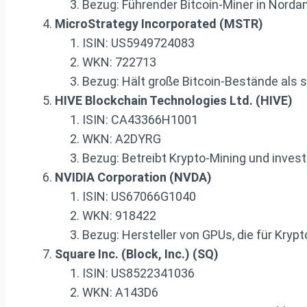
Bezug: Führender Bitcoin-Miner in Norda
MicroStrategy Incorporated (MSTR)
ISIN: US5949724083
WKN: 722713
Bezug: Hält große Bitcoin-Bestände als
HIVE Blockchain Technologies Ltd. (HIVE)
ISIN: CA43366H1001
WKN: A2DYRG
Bezug: Betreibt Krypto-Mining und invest
NVIDIA Corporation (NVDA)
ISIN: US67066G1040
WKN: 918422
Bezug: Hersteller von GPUs, die für Kryp
Square Inc. (Block, Inc.) (SQ)
ISIN: US8522341036
WKN: A143D6