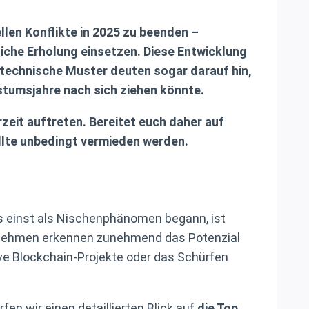
llen Konflikte in 2025 zu beenden –
iche Erholung einsetzen. Diese Entwicklung
technische Muster deuten sogar darauf hin,
hstumsjahre nach sich ziehen könnte.
rzeit auftreten. Bereitet euch daher auf
sollte unbedingt vermieden werden.
as einst als Nischenphänomen begann, ist
ernehmen erkennen zunehmend das Potenzial
ve Blockchain-Projekte oder das Schürfen
fen wir einen detaillierten Blick auf
die Top