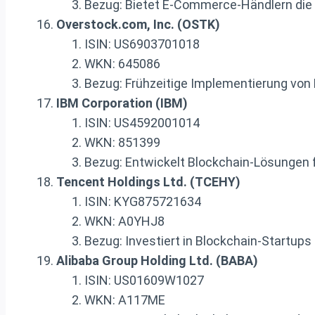
Bezug: Bietet E-Commerce-Händlern die M
Overstock.com, Inc. (OSTK)
ISIN: US6903701018
WKN: 645086
Bezug: Frühzeitige Implementierung von
IBM Corporation (IBM)
ISIN: US4592001014
WKN: 851399
Bezug: Entwickelt Blockchain-Lösunge
Tencent Holdings Ltd. (TCEHY)
ISIN: KYG875721634
WKN: A0YHJ8
Bezug: Investiert in Blockchain-Startups
Alibaba Group Holding Ltd. (BABA)
ISIN: US01609W1027
WKN: A117ME