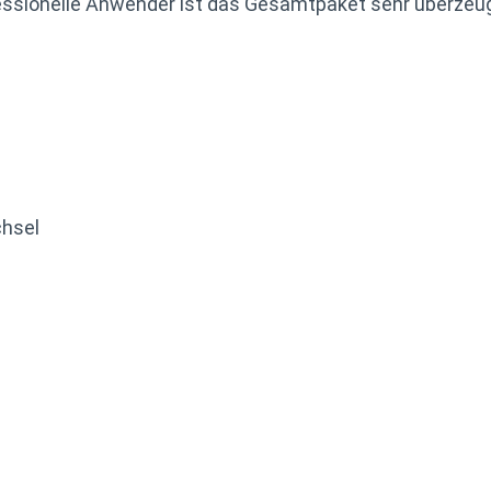
ofessionelle Anwender ist das Gesamtpaket sehr überzeu
chsel