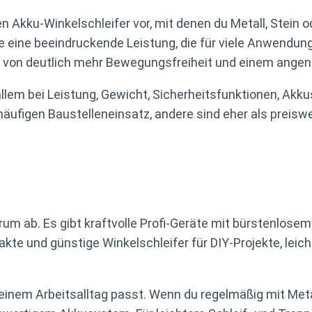
en Akku-Winkelschleifer vor, mit denen du Metall, Stein o
e eine beeindruckende Leistung, die für viele Anwendu
t du von deutlich mehr Bewegungsfreiheit und einem ang
 allem bei Leistung, Gewicht, Sicherheitsfunktionen, A
n häufigen Baustelleneinsatz, andere sind eher als preis
um ab. Es gibt kraftvolle Profi-Geräte mit bürstenlosem M
te und günstige Winkelschleifer für DIY-Projekte, leic
deinem Arbeitsalltag passt. Wenn du regelmäßig mit Metall